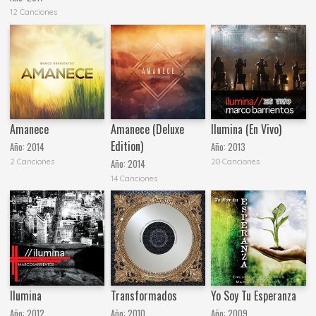
12 Canciones
Amanece
Amanece (Deluxe
Ilumina (En Vivo)
Edition)
Año:
2014
Año:
2013
2 Canciones
20 Canciones
Año:
2014
14 Canciones
Ilumina
Transformados
Yo Soy Tu Esperanza
Año:
2012
Año:
2010
Año:
2009