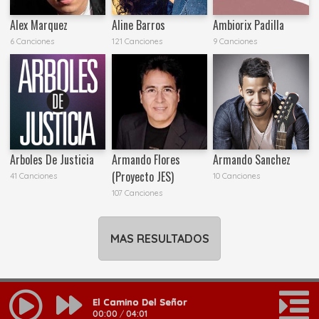
Alex Marquez
Aline Barros
Ambiorix Padilla
6 Canciones
121 Canciones
9 Canciones
Arboles De Justicia
Armando Flores
Armando Sanchez
(Proyecto JES)
41 Canciones
10 Canciones
107 Canciones
MAS RESULTADOS
El Camino Del Señor
00:00
/
04:01