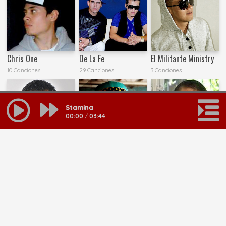
Chris One
De La Fe
El Militante Ministry
10 Canciones
29 Canciones
3 Canciones
Stamina
00:00
/
03:44
El Ministro Star P
El Profeta Mesianico
Fermin IV
4 Canciones
20 Canciones
53 Canciones
MAS RESULTADOS