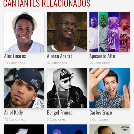
CANTANTES RELACIONADOS
Alex Linares
Alonso Ararat
Aposento Alto
24 Canciones
10 Canciones
93 Canciones
Ariel Kelly
Bengel Franco
Carlos Erazo
72 Canciones
8 Canciones
5 Canciones