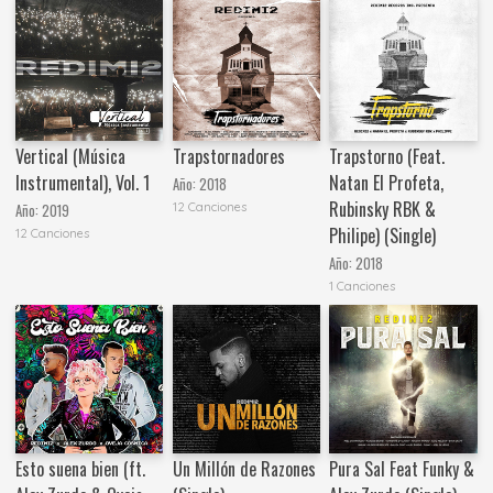
Vertical (Música
Trapstornadores
Trapstorno (Feat.
Instrumental), Vol. 1
Natan El Profeta,
Año:
2018
Rubinsky RBK &
12 Canciones
Año:
2019
Philipe) (Single)
12 Canciones
Año:
2018
1 Canciones
Esto suena bien (ft.
Un Millón de Razones
Pura Sal Feat Funky &