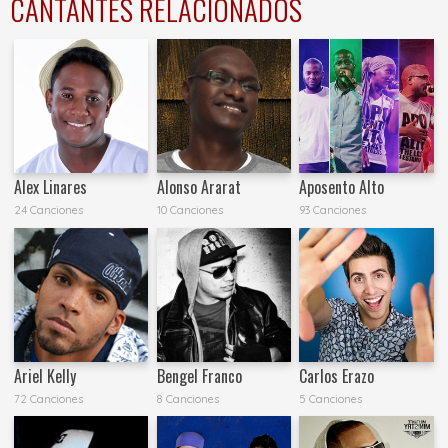
CANTANTES RELACIONADOS
Alex Linares
Alonso Ararat
Aposento Alto
24 Canciones
10 Canciones
93 Canciones
Ariel Kelly
Bengel Franco
Carlos Erazo
72 Canciones
8 Canciones
5 Canciones