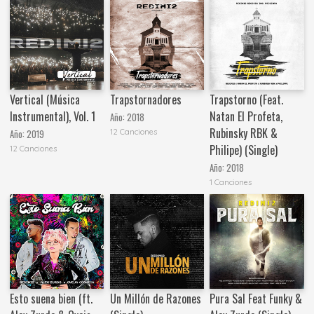
Vertical (Música
Trapstornadores
Trapstorno (Feat.
Instrumental), Vol. 1
Natan El Profeta,
Año:
2018
Rubinsky RBK &
12 Canciones
Año:
2019
Philipe) (Single)
12 Canciones
Año:
2018
1 Canciones
Esto suena bien (ft.
Un Millón de Razones
Pura Sal Feat Funky &