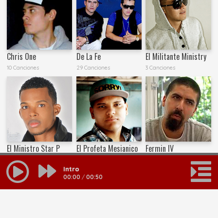
Chris One
De La Fe
El Militante Ministry
10 Canciones
29 Canciones
3 Canciones
El Ministro Star P
El Profeta Mesianico
Fermin IV
4 Canciones
20 Canciones
53 Canciones
Intro
00:00
/
00:50
MAS RESULTADOS