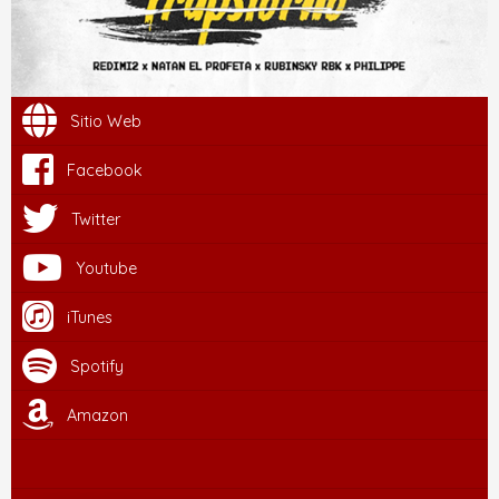
Sitio Web
Facebook
Twitter
Youtube
iTunes
Spotify
Amazon