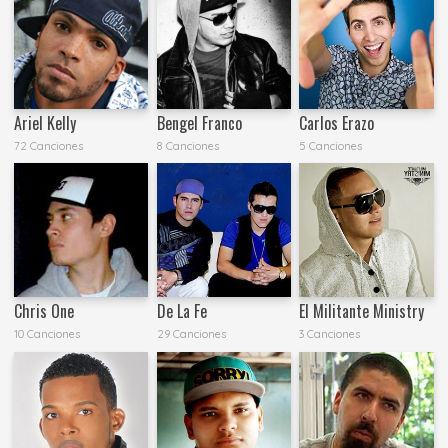
Ariel Kelly
Bengel Franco
Carlos Erazo
72 Canciones
8 Canciones
5 Canciones
Chris One
De La Fe
El Militante Ministry
10 Canciones
29 Canciones
3 Canciones