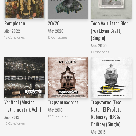
Rompiendo
20/20
Todo Va a Estar Bien
(Feat.Evan Craft)
Año:
2022
Año:
2020
(Single)
12 Canciones
13 Canciones
Año:
2020
1 Canciones
Vertical (Música
Trapstornadores
Trapstorno (Feat.
Instrumental), Vol. 1
Natan El Profeta,
Año:
2018
Rubinsky RBK &
12 Canciones
Año:
2019
Philipe) (Single)
12 Canciones
Año:
2018