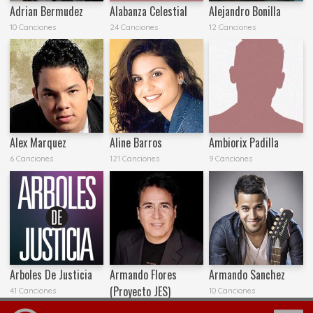
Adrian Bermudez
Alabanza Celestial
Alejandro Bonilla
10 Canciones
24 Canciones
12 Canciones
Alex Marquez
Aline Barros
Ambiorix Padilla
6 Canciones
121 Canciones
9 Canciones
Arboles De Justicia
Armando Flores
Armando Sanchez
(Proyecto JES)
41 Canciones
10 Canciones
107 Canciones