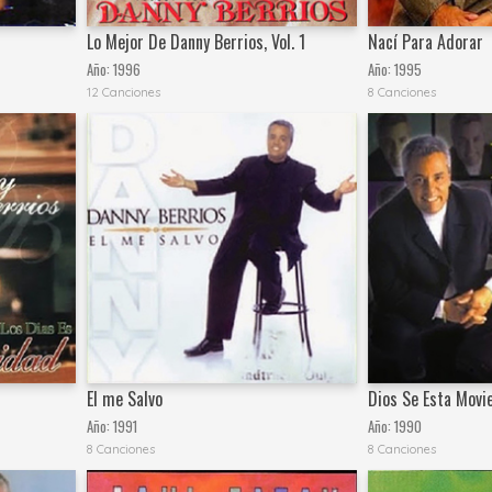
Lo Mejor De Danny Berrios, Vol. 1
Nací Para Adorar
Año:
1996
Año:
1995
12 Canciones
8 Canciones
El me Salvo
Dios Se Esta Movi
Año:
1991
Año:
1990
8 Canciones
8 Canciones