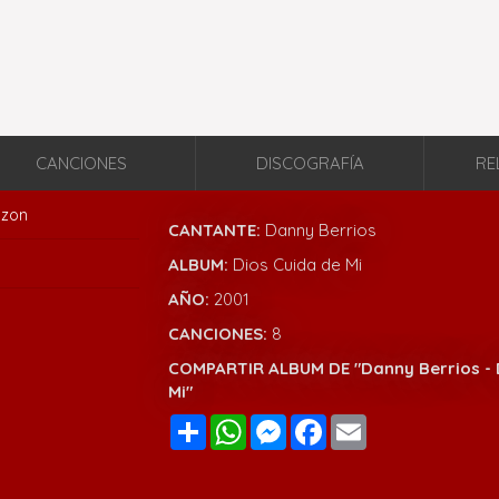
CANCIONES
DISCOGRAFÍA
RE
zon
CANTANTE:
Danny Berrios
ALBUM:
Dios Cuida de Mi
AÑO:
2001
CANCIONES:
8
COMPARTIR ALBUM DE "Danny Berrios - 
Mi"
Compartir
WhatsApp
Messenger
Facebook
Email