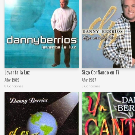
Levanta la Luz
Sigo Confiando en Ti
Año:
1989
Año:
1987
8 Canciones
8 Canciones