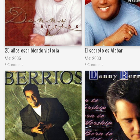
25 años escribiendo victoria
El secreto es Alabar
Año:
2005
Año:
2003
8 Canciones
8 Canciones