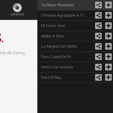
Tu Mejor Momento
GÉNEROS
Ofrenda Agradable A Ti
Mi Cristo Vive
.
Alaba A Dios
La Alegria Del Señor
 mas de Danny
Dios Cuida De Mi
Himno De Victoria
Para El Rey