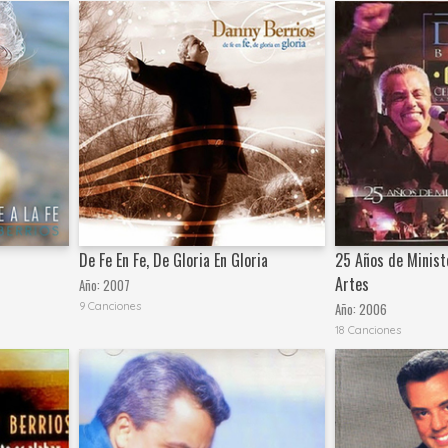
De Fe En Fe, De Gloria En Gloria
25 Años de Ministe
Artes
Año:
2007
9 Canciones
Año:
2006
18 Canciones