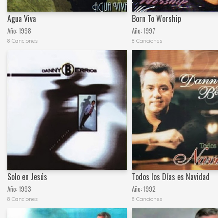
Agua Viva
Born To Worship
Año:
1998
Año:
1997
8 Canciones
8 Canciones
Solo en Jesús
Todos los Días es Navidad
Año:
1993
Año:
1992
8 Canciones
8 Canciones